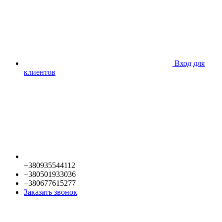
Вход для
клиентов
+380935544112
+380501933036
+380677615277
Заказать звонок