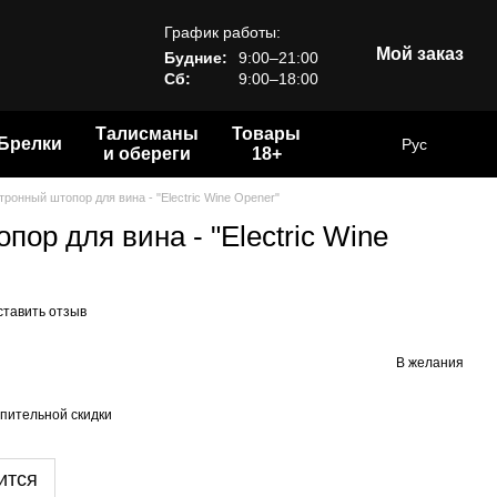
График работы:
Мой заказ
Будние:
9:00–21:00
Сб:
9:00–18:00
Талисманы
Товары
Брелки
Рус
и обереги
18+
тронный штопор для вина - "Electric Wine Opener"
ор для вина - "Electric Wine
ставить отзыв
В желания
пительной скидки
ится