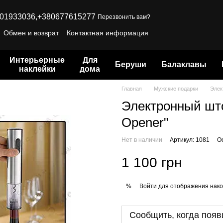
01933036,
+380677615277
Перезвонить вам?
Обмен и возврат
Контактная информация
Интерьерные
Для
Беруши
Балаклавы
наклейки
дома
Главная
Мужские подарки
Элек
Электронный штоп
Opener"
Нет в наличии
Артикул: 1081
О
1 100 грн
Войти
для отображения нако
%
Сообщить, когда появ