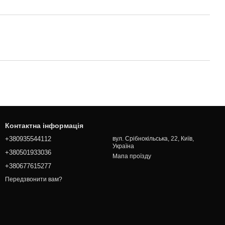
Контактна інформація
+380935544112
вул. Срібнокільська, 22, Київ,
Україна
+380501933036
Мапа проїзду
+380677615277
Передзвонити вам?