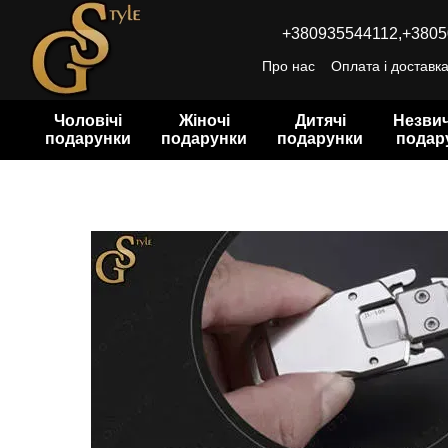
Перейти до основного контенту
+380935544112,
+3805
Про нас
Оплата і доставк
Чоловічі
Жіночі
Дитячі
Незвич
подарунки
подарунки
подарунки
подар