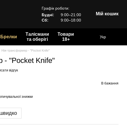
Графік роботи:
Мій кошик
Будні:
9:00–21:00
Сб:
9:00–18:00
Талісмани
Товари
Брелки
Укр
та оберігі
18+
Ніж-трансформер - "Pocket Knife"
- "Pocket Knife"
сати відгук
В бажання
опичувальної знижки
 швидко