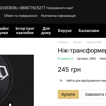
01933036,
+380677615277
Передзвонити вам?
а
Обмін та повернення
Контактна інформація
айні
Інтер'єрні
Для
Беруші
Балаклави
унки
наклейки
дому
Головна
Брелки
Брелки K&K
Ніж-трансформер 
В наявності
Артикул: 2691
Напи
245 грн
Увійти
для відображення нак
%
Купити
Замовити