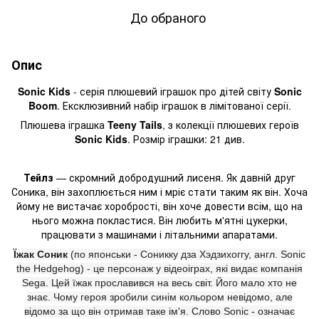
До обраного
Опис
Sonic Kids
- серія плюшевий іграшок про дітей світу
Sonic
Boom
. Ексклюзивний набір іграшок в лімітованої серії.
Плюшева іграшка
Teeny Tails
, з колекції плюшевих героїв
Sonic Kids
. Розмір іграшки: 21 див.
Тейлз
— скромний добродушний лисеня. Як давній друг
Соника, він захоплюється ним і мріє стати таким як він. Хоча
йому не вистачає хоробрості, він хоче довести всім, що на
нього можна покластися. Він любить м'ятні цукерки,
працювати з машинами і літальними апаратами.
Їжак Соник
(по японськи - Соникку дза Хэдзихоггу, англ. Sonic
the Hedgehog) - це персонаж у відеоіграх, які видає компанія
Sega. Цей їжак прославився на весь світ. Його мало хто не
знає. Чому героя зробили синім кольором невідомо, але
відомо за що він отримав таке ім'я. Слово Sonic - означає