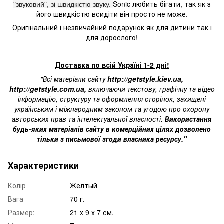
Sonic любить бігати, так як з
"звуковий", зі швидкістю звуку.
його швидкістю всидіти він просто не може.
Оригінальний і незвичайний подарунок як для дитини так і
для дорослого!
Доставка по всій Україні 1-2 дні!
"Всі матеріали сайту
http://getstyle.kiev.ua
,
http://getstyle.com.ua
,
включаючи текстову, графічну та відео
інформацію, структуру та оформлення сторінок, захищені
українським і міжнародним законом та угодою про охорону
авторських прав та інтелектуальної власності.
Використання
будь-яких матеріалів сайту в комерційних цілях дозволено
тільки з письмової згоди власника ресурсу."
Характеристики
Колір
Желтый
Вага
70 г.
Размер:
21 х 9 x 7 см.