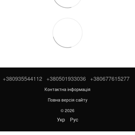
+380935544112
+380501933036
+380677615277
Контактна інформація
Повна версія сайту
© 2026
Укр
Рус