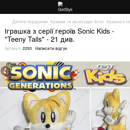
Дитячі подарунки
Іграшки та аксесуари Sonic
Іграшка з се
Іграшка з серії героїв Sonic Kids -
"Teeny Tails" - 21 див.
Артикул:
2293
Написати відгук