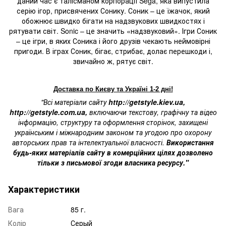
даний час є талісманом корпорації Sega, яка випустила
серію ігор, присвячених Сонику. Соник – це їжачок, який
обожнює швидко бігати на надзвукових швидкостях і
рятувати світ. Sonic – це значить «надзвуковий». Ігри Соник
– це ігри, в яких Соника і його друзів чекають неймовірні
пригоди. В іграх Соник, бігає, стрибає, долає перешкоди і,
звичайно ж, рятує світ.
Доставка по Києву та Україні 1-2 дні!
"Всі матеріали сайту
http://getstyle.kiev.ua
,
http://getstyle.com.ua
,
включаючи текстову, графічну та відео
інформацію, структуру та оформлення сторінок, захищені
українським і міжнародним законом та угодою про охорону
авторських прав та інтелектуальної власності.
Використання
будь-яких матеріалів сайту в комерційних цілях дозволено
тільки з письмової згоди власника ресурсу."
Характеристики
Вага
85 г.
Колір
Серый