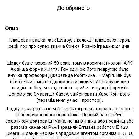
До обраного
Опис
Плюшева іграшка Їжак Шэдоу, з колекції плюшевих героїв
серії ігор про супер їжачка Соніка. Розмір іграшки: 27 див.
Шэдоу був створений 50 років тому в космічної колонії АРК
як вища форма життя. Там єдиною його подругою була
внучка професори Джеральда Робітника — Марія. Він був
створений з метою допомагати людям. У Шэдоу висока
швидкість бігу, має здатність прийняти супер форму і з
допомогою Смарагди Хаосу, здійснювати Хаос Контроль
(переміщення у часі і просторі).
Шэдоу показують в комп'ютерних іграх як холоднокровного і
цілеспрямованого персонажа. Перший час він був
союзником доктора Еггмана, потім він діяв або поодинці або
разом з кажаном Руж і зрадили Еггмана роботом E-123
Омега. В даний час він є урядовим агентом організації G. U.