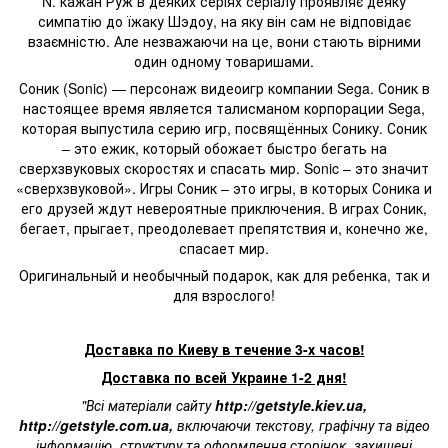
N. кажан Руж в деяких серіях серіалу проявляє деяку
симпатію до їжаку Шэдоу, на яку він сам не відповідає
взаємністю. Але незважаючи на це, вони стають вірними
один одному товаришами.
Соник (Sonic) — персонаж видеоигр компании Sega. Соник в
настоящее время является талисманом корпорации Sega,
которая выпустила серию игр, посвящённых Сонику. Соник
– это ежик, который обожает быстро бегать на
сверхзвуковых скоростях и спасать мир. Sonic – это значит
«сверхзвуковой». Игры Соник – это игры, в которых Соника и
его друзей ждут невероятные приключения. В играх Соник,
бегает, прыгает, преодолевает препятствия и, конечно же,
спасает мир.
Оригинальный и необычный подарок, как для ребенка, так и
для взрослого!
Доставка по Киеву в течение 3-х часов!
Доставка по всей Украине 1-2 дня!
"Всі матеріали сайту
http://getstyle.kiev.ua
,
http://getstyle.com.ua
,
включаючи текстову, графічну та відео
інформацію, структуру та оформлення сторінок, захищені