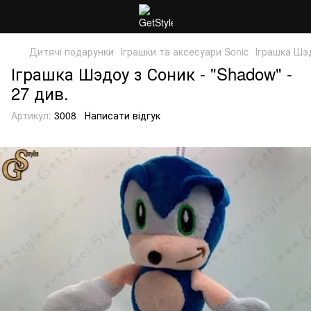
Дитячі подарунки
Іграшки та аксесуари Sonic
Іграшка Шэд
Іграшка Шэдоу з Соник - "Shadow" -
27 див.
Артикул:
3008
Написати відгук