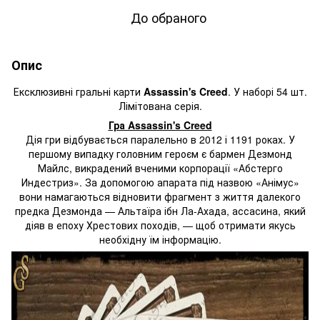
До обраного
Опис
Ексклюзивні
гральні карти
Assassin's Creed
. У наборі 54 шт.
Лімітована серія.
Гра Assassin's Creed
Дія гри відбувається паралельно в 2012 і 1191 роках. У
першому випадку головним героєм є бармен Дезмонд
Майлс, викрадений вченими корпорації «Абстерго
Индестриз». За допомогою апарата під назвою «Анімус»
вони намагаються відновити фрагмент з життя далекого
предка Дезмонда — Альтаїра ібн Ла-Ахада, ассасина, який
діяв в епоху Хрестових походів, — щоб отримати якусь
необхідну їм інформацію.