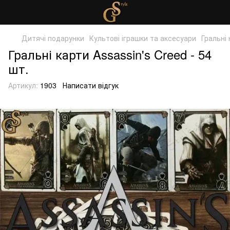
Дитячі подарунки
Культові іграшки та аксесуари
Гральні 
Гральні карти Assassin's Creed - 54
шт.
Артикул:
1903
Написати відгук