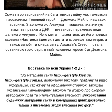
Сюжет ігор заснований на багатовікову війну між тамплієрів
і ассасинамі. Головний герой — Дезмонд Майлс, нащадок
асасинів. З допомогою Анимуса — машини, яка зчитує
пам'ять предків з ДНК — він заново переживає події
далекого минулого. Його мета — дізнатися, де його предки
сховали «Частинки Едему», і дістати їх раніше тамплієрів, а
також запобігти кінець світу. Assassin's Creed III стала
останньою грою серії, в якій головним героєм був Дезмонд
Майлс.
Доставка по всій Україні 1-2 дні!
"Всі матеріали сайту
http://getstyle.kiev.ua
,
http://getstyle.com.ua
,
включаючи текстову, графічну та відео
інформацію, структуру та оформлення сторінок, захищені
українським і міжнародним законом та угодою про охорону
авторських прав та інтелектуальної власності.
Використання
будь-яких матеріалів сайту в комерційних цілях дозволено
тільки з письмової згоди власника ресурсу."