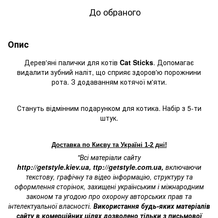
До обраного
Опис
Дерев'яні палички для котів
Cat Sticks
. Допомагає
видалити зубний наліт, що сприяє здоров'ю порожнини
рота. З додаванням котячої м'яти.
Стануть
відмінним подарунком
для котика. Набір з 5-ти
штук.
Доставка по Києву та Україні 1-2 дні!
"Всі матеріали сайту
http://getstyle.kiev.ua
,
ttp://getstyle.com.ua
,
включаючи
текстову, графічну та відео інформацію, структуру та
оформлення сторінок, захищені українським і міжнародним
законом та угодою про охорону авторських прав та
інтелектуальної власності.
Використання будь-яких матеріалів
сайту в комерційних цілях дозволено тільки з письмової